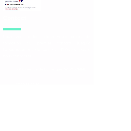
Contact
Nous vous aidons dans votre projet de
formation du premier contact jusqu'à
l'aboutissement de celui-ci. N'hésitez pas à
nous contacter.
519 A avenue de Dunkerque,
59160 LOMME
03 20 88 27 30
Accueil de 9H à 12H30 du lundi au vendredi
L'Équipe Technique Régionale
Financer sa formation
Trouver un club EPGV
hautsdefrance@comite-epgv.fr