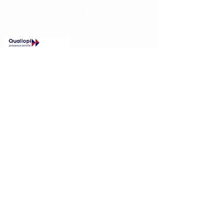
Contact
Nous vous aidons dans votre projet de
formation du premier contact jusqu'à
l'aboutissement de celui-ci. N'hésitez pas à
nous contacter.
519 A avenue de Dunkerque,
59160 LOMME
03 20 88 27 30
Accueil de 9H à 12H30 du lundi au vendredi
L'Équipe Technique Régionale