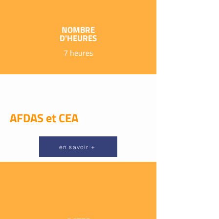
NOMBRE
D'HEURES
7 heures
AFDAS et CEA
en savoir +