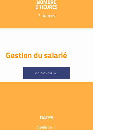
NOMBRE
D'HEURES
7 heures
Gestion du salarié
en savoir +
DATES
Session 1