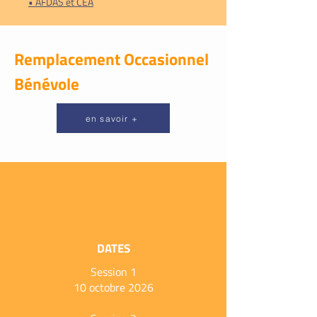
• AFDAS et CEA
Remplacement Occasionnel
Bénévole
en savoir +
DATES
Session 1
10 octobre 2026